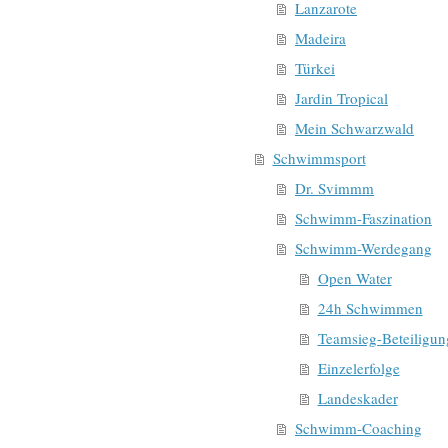
Lanzarote
Madeira
Türkei
Jardin Tropical
Mein Schwarzwald
Schwimmsport
Dr. Svimmm
Schwimm-Faszination
Schwimm-Werdegang
Open Water
24h Schwimmen
Teamsieg-Beteiligun
Einzelerfolge
Landeskader
Schwimm-Coaching