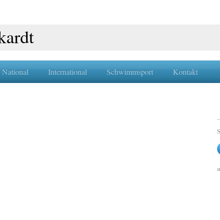
kardt
National
International
Schwimmsport
Kontakt
S
a