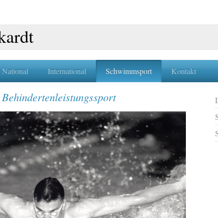
kardt
National
International
Schwimmsport
Kontakt
 Behindertenleistungssport